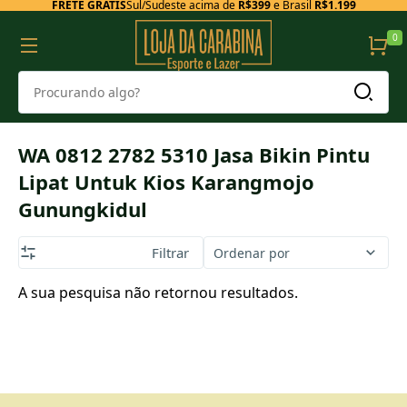
FRETE GRÁTIS
Sul/Sudeste acima de
R$399
e Brasil
R$1.199
0
WA 0812 2782 5310 Jasa Bikin Pintu
Lipat Untuk Kios Karangmojo
Gunungkidul
Filtrar
Ordenar por
A sua pesquisa não retornou resultados.