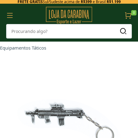
FRETE GRÁTIS
Sul/Sudeste acima de
R$399
e Brasil
R$1.199
0
Equipamentos Táticos