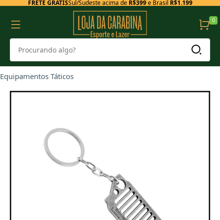
FRETE GRÁTIS
Sul/Sudeste acima de
R$399
e Brasil
R$1.199
0
Equipamentos Táticos