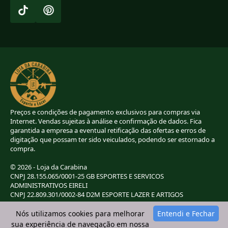
Preços e condições de pagamento exclusivos para compras via
Internet. Vendas sujeitas à análise e confirmação de dados. Fica
garantida a empresa a eventual retificação das ofertas e erros de
digitação que possam ter sido veiculados, podendo ser estornado a
compra.
© 2026 - Loja da Carabina
CNPJ 28.155.065/0001-25 GB ESPORTES E SERVICOS
ADMINISTRATIVOS EIRELI
CNPJ 22.809.301/0002-84 D2M ESPORTE LAZER E ARTIGOS
ESPORTIVOS EIRELI
CNPJ 38.283.264/0001-72 LC ESPORTES E LAZER LTDA
Nós utilizamos cookies para melhorar
Entendi e Fechar
CNPJ 42.084.009/0001-78 2G E B ESPORTE E LAZER LTDA
sua experiência de navegação em nossa