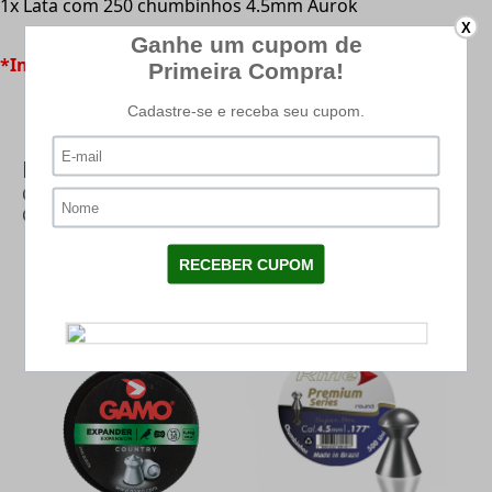
1x Lata com 250 chumbinhos 4.5mm Aurok
X
*Imagens meramente ilustrativas.
Mais Categorias
CHUMBINHO 4.5
|
CHUMBINHOS PCP
|
CHUMBINHO AUROK -
|
CHUMBINHO
|
PRESSÃO
PRODUTOS RELACIONADOS