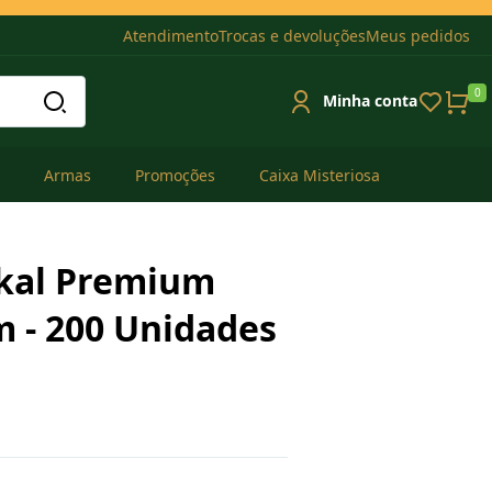
Atendimento
Trocas e devoluções
Meus pedidos
0
Minha conta
Armas
Promoções
Caixa Misteriosa
kal Premium
m - 200 Unidades