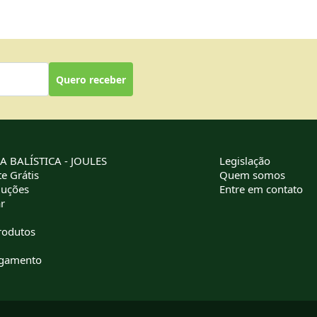
Quero receber
 BALÍSTICA - JOULES
Legislação
e Grátis
Quem somos
luções
Entre em contato
r
rodutos
agamento