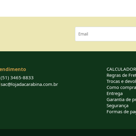
endimento
CALCULADORA
Regras de Fret
(51) 3465-8833
Trocas e devo
sac@lojadacarabina.com.br
Como compra
Entrega
Garantia de p
Segurança
Formas de p