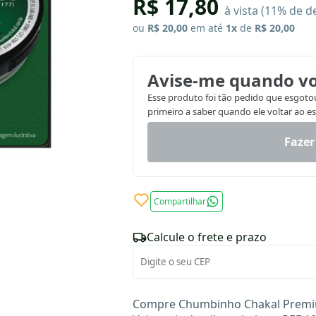
R$ 17,80
à vista (11% de d
ou
R$ 20,00
em até
1x
de
R$ 20,00
Avise-me quando vo
Esse produto foi tão pedido que esgotou.
primeiro a saber quando ele voltar ao e
Fazer
Compartilhar
Calcule o frete e prazo
Compre Chumbinho Chakal Premiu