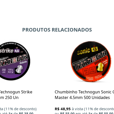
PRODUTOS RELACIONADOS
echnogun Strike
Chumbinho Technogun Sonic 
mm 250 Un
Master 4.5mm 500 Unidades
sta (11% de desconto)
R$ 48,95
à vista (11% de descont
 até
1x
de
R$ 38,00
ou
R$ 55,00
em até
1x
de
R$ 55,00