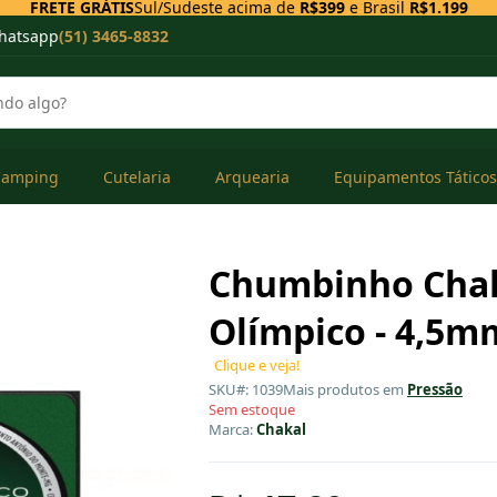
FRETE GRÁTIS
Sul/Sudeste acima de
R$399
e Brasil
R$1.199
hatsapp
(51) 3465-8832
Camping
Cutelaria
Arquearia
Equipamentos Táticos
Chumbinho Cha
Olímpico - 4,5m
Clique e veja!
SKU#: 1039
Mais produtos em
Pressão
Sem estoque
Marca:
Chakal