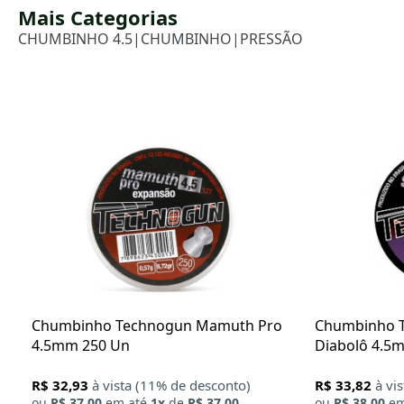
Mais Categorias
CHUMBINHO 4.5
|
CHUMBINHO
|
PRESSÃO
Chumbinho Technogun Mamuth Pro
Chumbinho T
4.5mm 250 Un
Diabolô 4.5
R$ 32,93
à vista (11% de desconto)
R$ 33,82
à vi
ou
R$ 37,00
em até
1x
de
R$ 37,00
ou
R$ 38,00
em