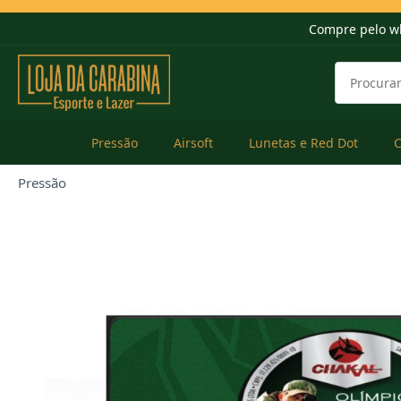
Compre pelo w
Pressão
Airsoft
Lunetas e Red Dot
Pressão