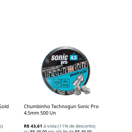
X
Gold
Chumbinho Technogun Sonic Pro
4.5mm 500 Un
o)
R$ 43,61
à vista (11% de desconto)
ou
R$ 49,00
em até
1x
de
R$ 49,00