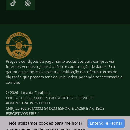
Preços e condições de pagamento exclusivos para compras via
Internet. Vendas sujeitas à análise e confirmação de dados. Fica
garantida a empresa a eventual retificação das ofertas e erros de
digitação que possam ter sido veiculados, podendo ser estornado a
compra.
© 2026 - Loja da Carabina
CNPJ 28.155.065/0001-25 GB ESPORTES E SERVICOS
ADMINISTRATIVOS EIRELI
CNPJ 22.809.301/0002-84 D2M ESPORTE LAZER E ARTIGOS
ESPORTIVOS EIRELI
CNPJ 38.283.264/0001-72 LC ESPORTES E LAZER LTDA
Nós utilizamos cookies para melhorar
Entendi e Fechar
CNPJ 42.084.009/0001-78 2G E B ESPORTE E LAZER LTDA
sua experiência de navegação em nossa