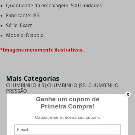
Quantidade da embalagem: 500 Unidades
Fabricante: JSB
Série: Exact
Modelo: Diabolo
*Imagens meramente ilustrativas.
Mais Categorias
CHUMBINHO 4.5
|
CHUMBINHO JSB
|
CHUMBINHO
|
PRESSÃO
X
PRODUTOS RELACIONADOS