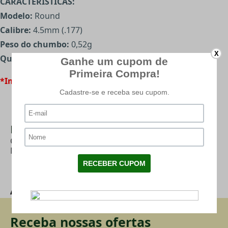
CARACTERÍSTICAS:
Modelo:
Round
Calibre:
4.5mm (.177)
Peso do chumbo:
0,52g
X
Quantidade de chumbos:
500 unidades
*Imagens meramente ilustrativas
Mais Categorias
CHUMBINHO 4.5
|
QGK
|
CHUMBINHO
|
PRESSÃO
|
MARCAS
Avaliações
Receba nossas ofertas