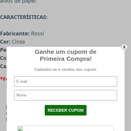
alvos de papel.
CARACTERÍSTICAS:
Fabricante:
Rossi
Cor:
Cinza
X
Peso unit:
1,10g
Conteudo:
250 Unidades
Calibre:
5,5mm .22
*Foto meramente ilustrativa.
Mais Categorias
CHUMBINHO 5.5
|
CHUMBINHO ROSSI
|
CHUMBINHO
|
PRESSÃO