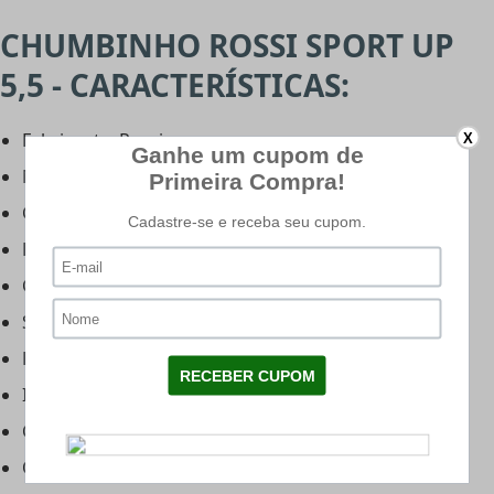
CHUMBINHO ROSSI SPORT UP
5,5 - CARACTERÍSTICAS:
Fabricante: Rossi
X
Modelo: Sport Up
Calibre:
Chumbo 5.5mm (.22)
Peso: 0,94g (14,5 grains)
Cabeça: Dommed
Saia: Estriada
Função: Precisão e Performance
Indicação de uso: Tiro Esportivo
Compatibilidade: Carabinas de pressão
Quantidade: 100 Unidades