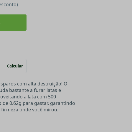
esconto)
o
Calcular
sparos com alta destruição! O
da bastante a furar latas e
roveitando a lata com 500
 de 0.62g para gastar, garantindo
 firmeza onde você mirou.