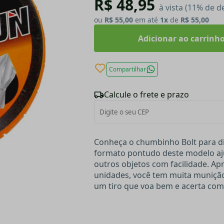
R$ 48,95
à vista (11% de d
ou
R$ 55,00
em até
1x
de
R$ 55,00
Adicionar ao carrinh
Compartilhar
Calcule o frete e prazo
Conheça o chumbinho Bolt para di
formato pontudo deste modelo aju
outros objetos com facilidade. Ap
unidades, você tem muita munição
um tiro que voa bem e acerta com