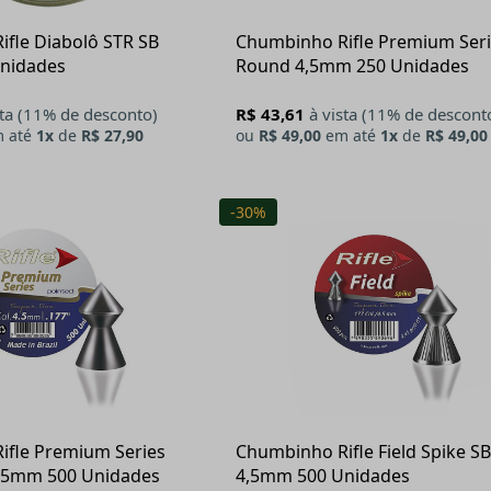
fle Diabolô STR SB
Chumbinho Rifle Premium Ser
nidades
Round 4,5mm 250 Unidades
sta (11% de desconto)
R$ 43,61
à vista (11% de descont
 até
1x
de
R$ 27,90
ou
R$ 49,00
em até
1x
de
R$ 49,00
-30%
ifle Premium Series
Chumbinho Rifle Field Spike SB
4,5mm 500 Unidades
4,5mm 500 Unidades