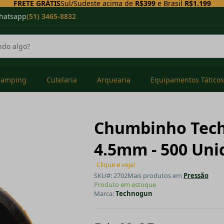
FRETE GRÁTIS
Sul/Sudeste acima de
R$399
e Brasil
R$1.199
hatsapp
(51) 3465-8832
Camping
Cutelaria
Arquearia
Equipamentos Táticos
Chumbinho Tech
4.5mm - 500 Uni
Clique e veja!
SKU#: 2702
Mais produtos em
Pressão
Produto em estoque
Marca:
Technogun