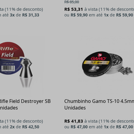
R$ 85,00
sta (11% de desconto)
R$ 53,31
à vista (11% de descont
 até
3x
de
R$ 31,33
ou
R$ 59,90
em até
1x
de
R$ 59,90
fle Field Destroyer SB
Chumbinho Gamo TS-10 4.5m
nidades
Unidades
sta (11% de desconto)
R$ 41,83
à vista (11% de descont
 até
2x
de
R$ 42,50
ou
R$ 47,00
em até
1x
de
R$ 47,00