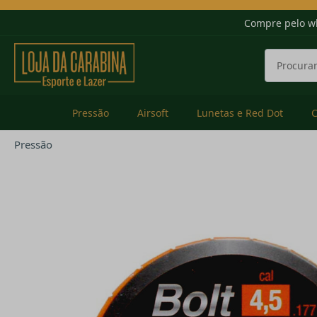
Compre pelo w
Pressão
Airsoft
Lunetas e Red Dot
Pressão