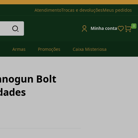
Atendimento
Trocas e devoluções
Meus pedidos
0
Minha conta
Armas
Promoções
Caixa Misteriosa
nogun Bolt
dades