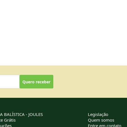
Quero receber
 BALÍSTICA - JOULES
Legislação
e Grátis
Quem somos
luções
Entre em contato