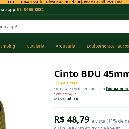
FRETE GRÁTIS
Sul/Sudeste acima de
R$399
e Brasil
R$1.199
hatsapp
(51) 3465-8832
Camping
Cutelaria
Arquearia
Equipamentos Táticos
Cinto BDU 45mm
Clique e veja!
SKU#: 4351
Mais produtos em
Equipamento
Sem estoque
Marca:
Bélica
R$ 48,79
à vista (11% de d
ou
R$ 54,82
em até
1x
de
R$ 54,82