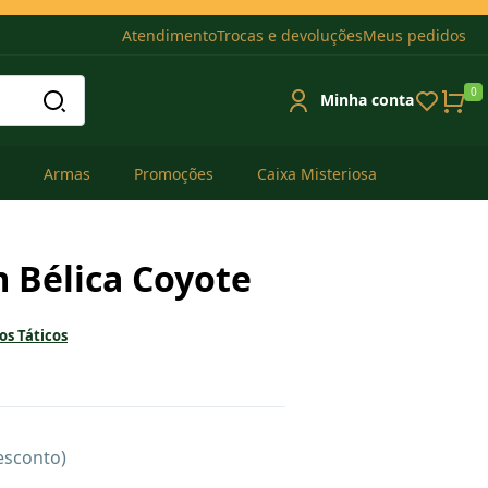
Atendimento
Trocas e devoluções
Meus pedidos
0
Minha conta
Armas
Promoções
Caixa Misteriosa
 Bélica Coyote
s Táticos
esconto)