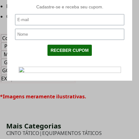
Material da fivela: Plástico
Cor: Coyote
Comprimento Total Cinto HRT
P
111cm
M
119cm
G
128cm
GG
130cm
EXG
146cm
*Imagens meramente ilustrativas.
Mais Categorias
CINTO TÁTICO
|
EQUIPAMENTOS TÁTICOS