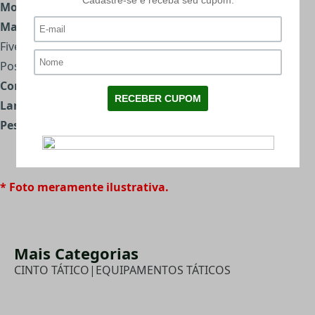
Modelo:
Trainer Belt
Material:
Nylon ultra-resistente
Fivela confeccionada em metal
Possui velcro em algumas partes
Comprimento aproximado:
122cm
Largura aproximada :
3,7cm
Peso total:
0,185g
* Foto meramente ilustrativa.
Mais Categorias
CINTO TÁTICO
|
EQUIPAMENTOS TÁTICOS