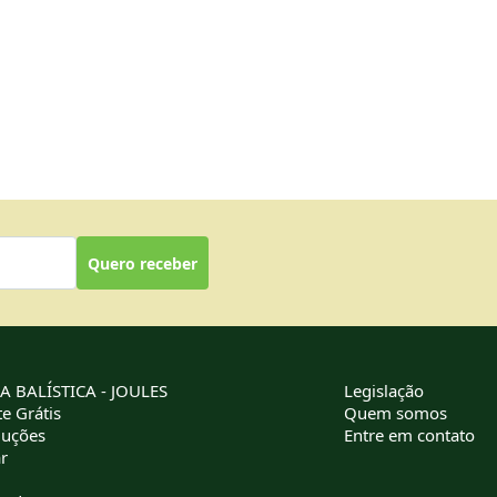
Quero receber
 BALÍSTICA - JOULES
Legislação
e Grátis
Quem somos
luções
Entre em contato
r