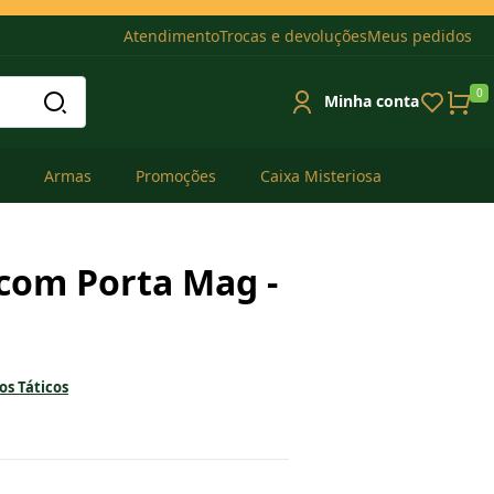
Atendimento
Trocas e devoluções
Meus pedidos
0
Minha conta
Armas
Promoções
Caixa Misteriosa
 com Porta Mag -
s Táticos