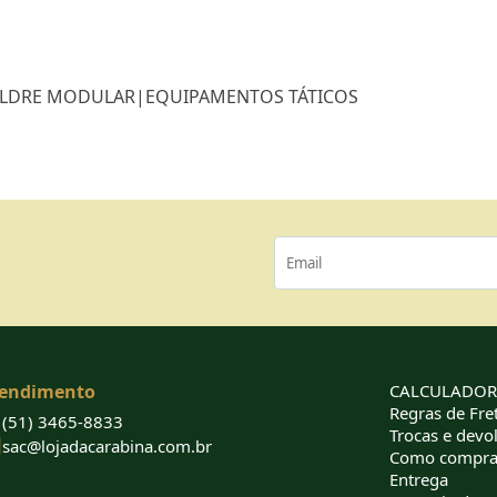
LDRE MODULAR
|
EQUIPAMENTOS TÁTICOS
endimento
CALCULADORA
Regras de Fret
(51) 3465-8833
Trocas e devo
sac@lojadacarabina.com.br
Como compra
Entrega