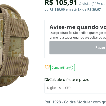
R$ 105,91
à vista (11% d
ou
R$ 119,00
em até
3x
de
R$ 39,67
Avise-me quando vo
Esse produto foi tão pedido que esgotou.
primeiro a saber quando ele voltar ao e
Fazer
Compartilhar
Calcule o frete e prazo
Ref: 1928 - Coldre Modular com gr