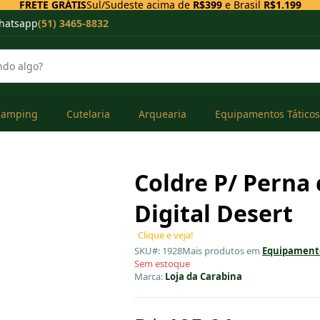
FRETE GRÁTIS
Sul/Sudeste acima de
R$399
e Brasil
R$1.199
hatsapp
(51) 3465-8832
Camping
Cutelaria
Arquearia
Equipamentos Táticos
Coldre P/ Perna
Digital Desert
Clique e veja!
SKU#: 1928
Mais produtos em
Equipamento
Sem estoque
Marca:
Loja da Carabina