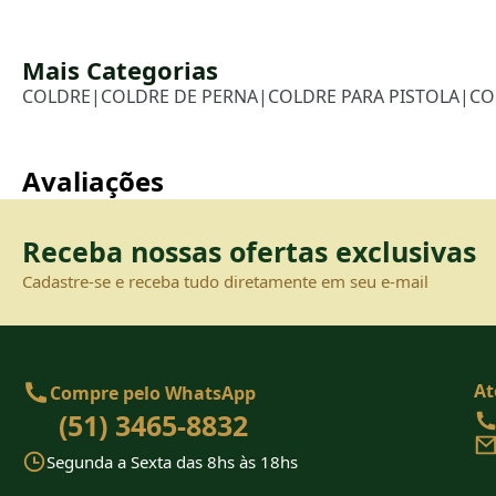
Mais Categorias
COLDRE
|
COLDRE DE PERNA
|
COLDRE PARA PISTOLA
|
CO
Avaliações
Receba nossas ofertas exclusivas
Cadastre-se e receba tudo diretamente em seu e-mail
At
Compre pelo WhatsApp
(51) 3465-8832
Segunda a Sexta das 8hs às 18hs