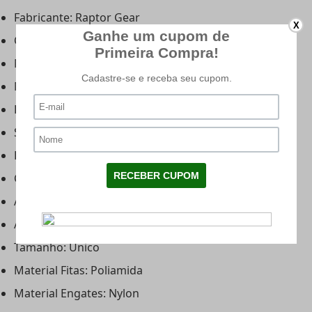
Fabricante: Raptor Gear
X
Cor: Coyote
Modelo: Chest Assault
Material: Cordura 500
Porta magazine: Sim
Sistema: M.O.L.L.E
Peso: 530g
Comprimento frontal: 36,5cm
Altura frontal: 18cm
Ajustável: Sim
Tamanho: Único
Material Fitas: Poliamida
Material Engates: Nylon