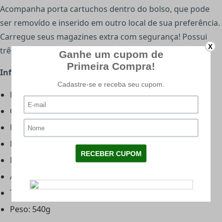
Acompanha porta cartuchos dentro do bolso, que pode
ser removído e inserido em outro local de sua preferência.
Carregue seus magazines extra com segurança! Possui
X
três compartimentos para magazine.
Informações Técnicas:
Fabricante: Raptor Gear
Cor: Coyote
Material: Cordura
Material Fitas: Poliamida
Material Engates: Nylon
Ajustável: Sim
Tamanho: Único
Peso: 540g