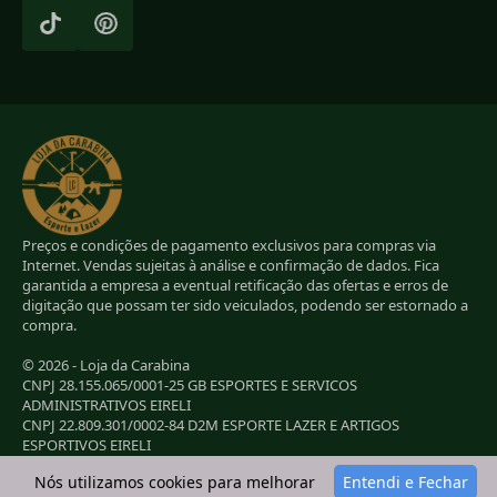
Preços e condições de pagamento exclusivos para compras via
Internet. Vendas sujeitas à análise e confirmação de dados. Fica
garantida a empresa a eventual retificação das ofertas e erros de
digitação que possam ter sido veiculados, podendo ser estornado a
compra.
© 2026 - Loja da Carabina
CNPJ 28.155.065/0001-25 GB ESPORTES E SERVICOS
ADMINISTRATIVOS EIRELI
CNPJ 22.809.301/0002-84 D2M ESPORTE LAZER E ARTIGOS
ESPORTIVOS EIRELI
CNPJ 38.283.264/0001-72 LC ESPORTES E LAZER LTDA
Nós utilizamos cookies para melhorar
Entendi e Fechar
CNPJ 42.084.009/0001-78 2G E B ESPORTE E LAZER LTDA