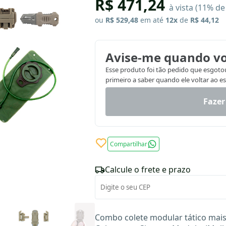
R$ 471,24
à vista (11% d
ou
R$ 529,48
em até
12x
de
R$ 44,12
Avise-me quando vo
Esse produto foi tão pedido que esgotou.
primeiro a saber quando ele voltar ao e
Fazer
Compartilhar
Calcule o frete e prazo
Combo colete modular tático mais r