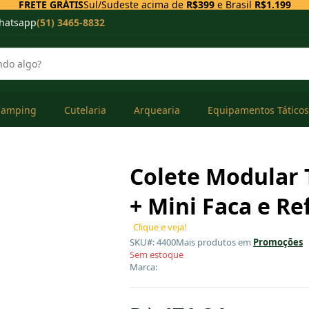
FRETE GRÁTIS
Sul/Sudeste acima de
R$399
e Brasil
R$1.199
hatsapp
(51) 3465-8832
Camping
Cutelaria
Arquearia
Equipamentos Táticos
Colete Modular 
+ Mini Faca e Re
Clique e veja!
SKU#: 4400
Mais produtos em
Promoções
Sem estoque
Marca: