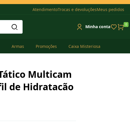
Atendimento
Trocas e devoluções
Meus pedidos
0
Minha conta
Armas
Promoções
Caixa Misteriosa
Tático Multicam
fil de Hidratacão