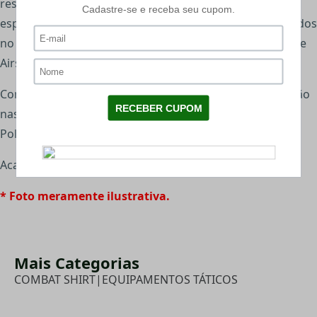
resistência maior contra água e proteção contra galhos,
espinhos e demais obstáculos que podem ser encontrados
no caminhos assim como o impacto das BBs em jogos de
Airsoft.
Composição: Tecido Rip Stop 67% Poliéster e 33% algodão
nas mangas; No peitoral tecido em ultramicro Dry 100%
Poliéster;
Acabamento da gola em tecido Ripstop com zíper;
* Foto meramente ilustrativa.
Mais Categorias
COMBAT SHIRT
|
EQUIPAMENTOS TÁTICOS