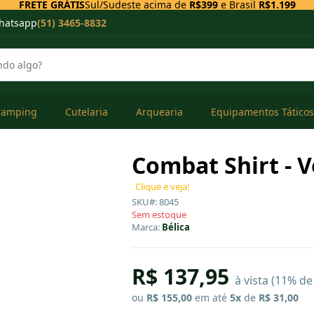
FRETE GRÁTIS
Sul/Sudeste acima de
R$399
e Brasil
R$1.199
hatsapp
(51) 3465-8832
Camping
Cutelaria
Arquearia
Equipamentos Táticos
Combat Shirt - V
Clique e veja!
SKU#: 8045
Sem estoque
Marca:
Bélica
R$ 137,95
à vista (11% d
ou
R$ 155,00
em até
5x
de
R$ 31,00