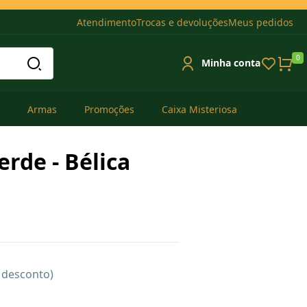
Atendimento
Trocas e devoluções
Meus pedidos
0
Minha conta
Armas
Promoções
Caixa Misteriosa
erde - Bélica
e desconto)