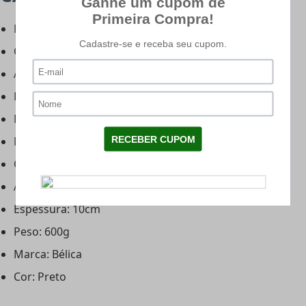
Mediadas do coldre cintura:
Comprimento: 22cm
Altura: 9,5cm
Espessura: 11cm
Peso: 375g
Medidas do coldre perna:
Comprimento: 34cm
Altura: 18cm
Espessura: 10cm
Peso: 600g
Marca: Bélica
Cor: Preto