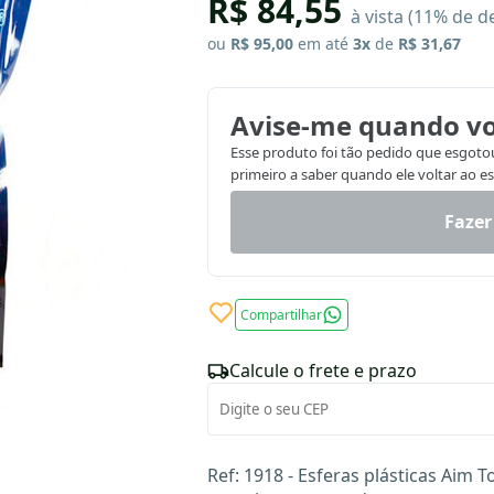
R$ 84,55
à vista (11% de d
ou
R$ 95,00
em até
3x
de
R$ 31,67
Avise-me quando vo
Esse produto foi tão pedido que esgotou.
primeiro a saber quando ele voltar ao e
Fazer
Compartilhar
Calcule o frete e prazo
Ref: 1918 - Esferas plásticas Aim 