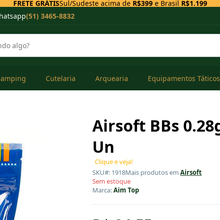
FRETE GRÁTIS
Sul/Sudeste acima de
R$399
e Brasil
R$1.199
hatsapp
(51) 3465-8832
Camping
Cutelaria
Arquearia
Equipamentos Táticos
Airsoft BBs 0.28
Un
Clique e veja!
SKU#: 1918
Mais produtos em
Airsoft
Sem estoque
Marca:
Aim Top