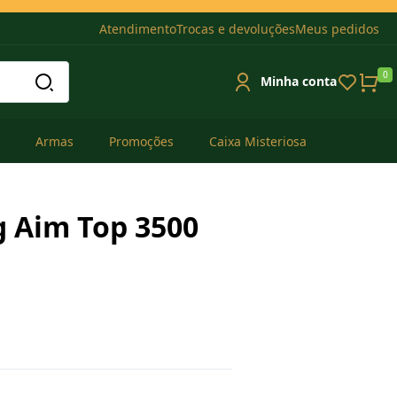
Atendimento
Trocas e devoluções
Meus pedidos
0
Minha conta
Armas
Promoções
Caixa Misteriosa
g Aim Top 3500