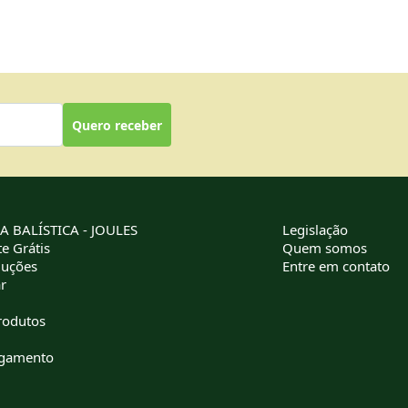
Quero receber
 BALÍSTICA - JOULES
Legislação
e Grátis
Quem somos
luções
Entre em contato
r
rodutos
agamento