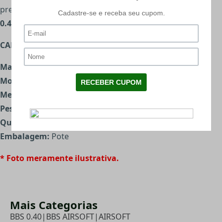
precisas.
0.40g ideal para armas de 500 fps até 550 fps.
CARACTERÍSTICAS:
Marca:
Bio Attack
Modelo:
Sniper Series
Medida:
5.95mm/+-0.01mm
Peso:
0,40g
Quantidade:
2000 Unidades
Embalagem:
Pote
* Foto meramente ilustrativa.
Mais Categorias
BBS 0.40
|
BBS AIRSOFT
|
AIRSOFT