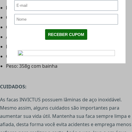
Lâmina full tang 16 cm
Coronha quebra vidros
Guarda e aperto de polegar
Acabamento total black
Dimensões: 28cm
Comprimento da Lâmina: 16cm
Peso: 358g com bainha
CUIDADOS:
As facas INVICTUS possuem lâminas de aço inoxidável.
Mesmo assim, alguns cuidados são importantes para
aumentar sua vida útil. Mantenha sua faca sempre limpa e
afiada, desta forma você evita acidentes e emprega menos