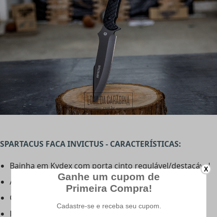
SPARTACUS
FACA INVICTUS - CARACTERÍSTICAS:
Bainha em Kydex com porta cinto regulável/destacável
X
Aço inoxidável 420
Cabo com 12 cm, em micarta
Lâmina com 5mm de espessura