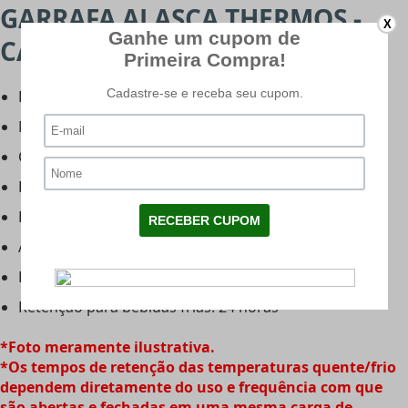
GARRAFA ALASCA THERMOS -
X
CARACTERÍSTICAS:
Fabricante: Thermos
Modelo: Alasca
Cor: Bronze
Peso: 820g
Largura: 7,5cm
Altura: 30,6cm
Retenção para bebidas quentes: 12 Horas
Retenção para bebidas frias: 24 horas
*Foto meramente ilustrativa.
*​Os tempos de retenção das temperaturas quente/frio
dependem diretamente do uso e frequência com que
são abertas e fechadas em uma mesma carga de