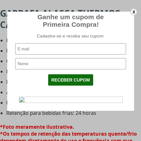
GARRAFA ALASCA THERMOS -
X
CARACTERÍSTICAS:
Fabricante: Thermos
Modelo: Alasca
Cor: Preta
Peso: 820g
Largura: 7,5cm
Altura: 30,6cm
Retenção para bebidas quentes: 12 Horas
Retenção para bebidas frias: 24 horas
*Foto meramente ilustrativa.
*​Os tempos de retenção das temperaturas quente/frio
dependem diretamente do uso e frequência com que