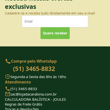
exclusivas
Cadastre-se e receba tudo diretamente em seu e-mail
Quero receber
Compre pelo WhatsApp
(51) 3465-8832
Segunda a Sexta das 8hs às 18hs
Atendimento
(51) 3465-8833
sac@lojadacarabina.com.br
CALCULADORA BALÍSTICA - JOULES
Regras de Frete Grátis
Trocas e devoluções