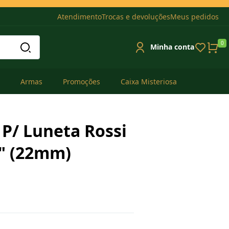
Atendimento
Trocas e devoluções
Meus pedidos
0
Minha conta
Armas
Promoções
Caixa Misteriosa
 P/ Luneta Rossi
8" (22mm)