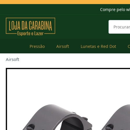
Compre pelo w
Pressão
Airsoft
Lunetas e Red Dot
Airsoft