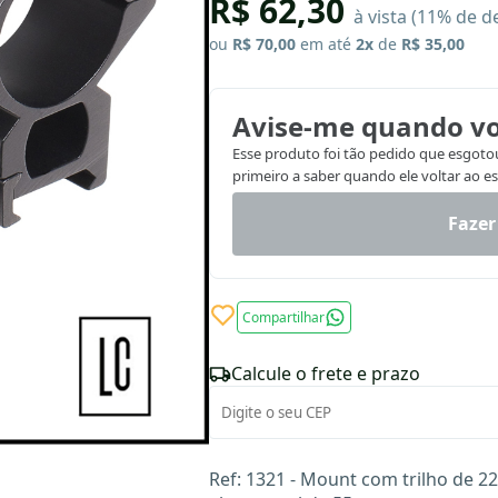
R$ 62,30
à vista (11% de d
ou
R$ 70,00
em até
2x
de
R$ 35,00
Avise-me quando vo
Esse produto foi tão pedido que esgotou.
primeiro a saber quando ele voltar ao e
Fazer
Compartilhar
Calcule o frete e prazo
Ref: 1321 - Mount com trilho de 