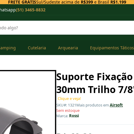
FRETE GRÁTIS
Sul/Sudeste acima de
R$399
e Brasil
R$1.199
hatsapp
(51) 3465-8832
Camping
Cutelaria
Arquearia
Equipamentos Táticos
Suporte Fixação
30mm Trilho 7/
Clique e veja!
SKU#: 1321
Mais produtos em
Airsoft
Sem estoque
Marca:
Rossi