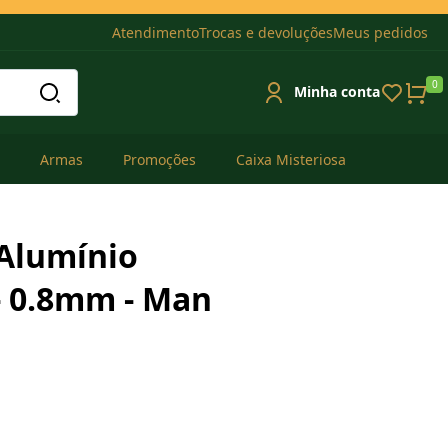
Atendimento
Trocas e devoluções
Meus pedidos
0
Minha conta
Armas
Promoções
Caixa Misteriosa
 Alumínio
 - 0.8mm - Man