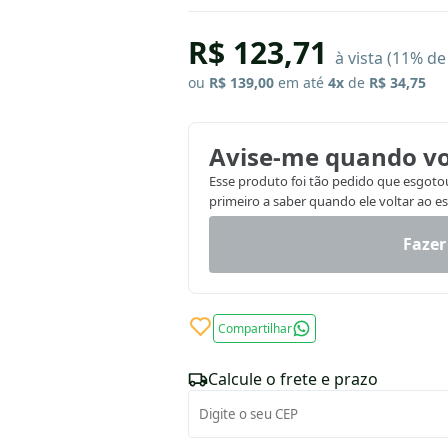
R$ 123,71
à vista (11% d
ou
R$ 139,00
em até
4x
de
R$ 34,75
Avise-me quando vo
Esse produto foi tão pedido que esgotou.
primeiro a saber quando ele voltar ao e
Fazer
Compartilhar
Calcule o frete e prazo