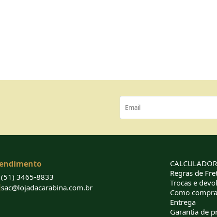
endimento
CALCULADORA
Regras de Fret
(51) 3465-8833
Trocas e devo
sac@lojadacarabina.com.br
Como compra
Entrega
Garantia de p