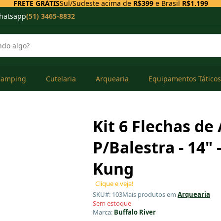
FRETE GRÁTIS
Sul/Sudeste acima de
R$399
e Brasil
R$1.199
hatsapp
(51) 3465-8832
Camping
Cutelaria
Arquearia
Equipamentos Táticos
Kit 6 Flechas de
P/Balestra - 14"
Kung
Clique e veja!
SKU#: 103
Mais produtos em
Arquearia
Sem estoque
Marca:
Buffalo River