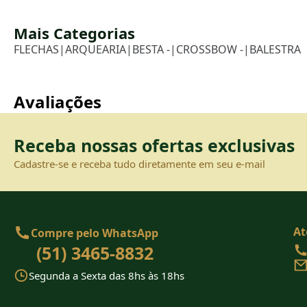
Mais Categorias
FLECHAS
|
ARQUEARIA
|
BESTA -
|
CROSSBOW -
|
BALESTRA
Avaliações
Receba nossas ofertas exclusivas
Cadastre-se e receba tudo diretamente em seu e-mail
At
Compre pelo WhatsApp
(51) 3465-8832
Segunda a Sexta das 8hs às 18hs