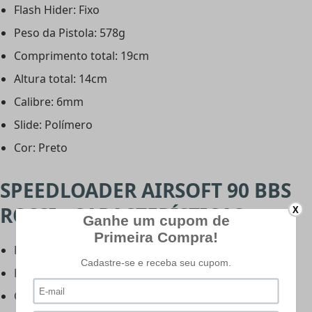
Flash Hider: Fixo
Peso da Pistola: 578g
Comprimento total: 19cm
Altura total: 14cm
Calibre: 6mm
Slide: Polímero
Cor: Preto
SPEEDLOADER AIRSOFT 90 BBS
ROSSI - CARACTERÍSTICAS:
X
Fabricante: Rossi
Peso unit: 0,100g
Capacidade: 90 BB's