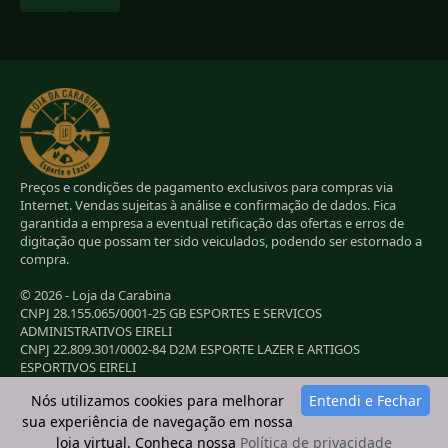
Preços e condições de pagamento exclusivos para compras via
Internet. Vendas sujeitas à análise e confirmação de dados. Fica
garantida a empresa a eventual retificação das ofertas e erros de
digitação que possam ter sido veiculados, podendo ser estornado a
compra.
© 2026 - Loja da Carabina
CNPJ 28.155.065/0001-25 GB ESPORTES E SERVICOS
ADMINISTRATIVOS EIRELI
CNPJ 22.809.301/0002-84 D2M ESPORTE LAZER E ARTIGOS
ESPORTIVOS EIRELI
CNPJ 38.283.264/0001-72 LC ESPORTES E LAZER LTDA
Nós utilizamos cookies para melhorar
Entendi e Fechar
CNPJ 42.084.009/0001-78 2G E B ESPORTE E LAZER LTDA
sua experiência de navegação em nossa
loja virtual. Conheça nossa
Política de privacidade