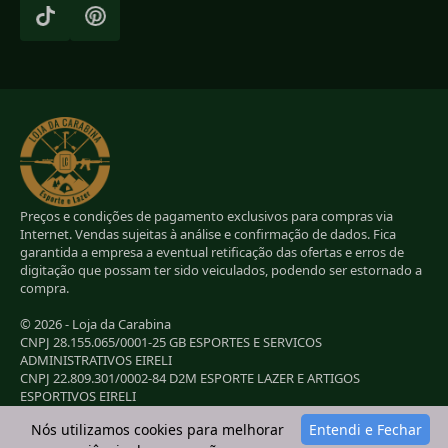
Preços e condições de pagamento exclusivos para compras via
Internet. Vendas sujeitas à análise e confirmação de dados. Fica
garantida a empresa a eventual retificação das ofertas e erros de
digitação que possam ter sido veiculados, podendo ser estornado a
compra.
© 2026 - Loja da Carabina
CNPJ 28.155.065/0001-25 GB ESPORTES E SERVICOS
ADMINISTRATIVOS EIRELI
CNPJ 22.809.301/0002-84 D2M ESPORTE LAZER E ARTIGOS
ESPORTIVOS EIRELI
CNPJ 38.283.264/0001-72 LC ESPORTES E LAZER LTDA
Nós utilizamos cookies para melhorar
Entendi e Fechar
CNPJ 42.084.009/0001-78 2G E B ESPORTE E LAZER LTDA