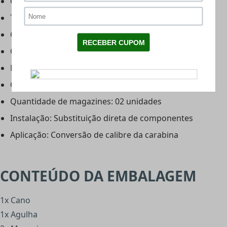
Compatibilidade: Carabina Throne Gen II
Tipo: Kit de troca de calibre
Calibre: 6.35 mm (.25)
Componentes inclusos: Cano, agulha e 2 magazines
Material do cano: Metal
Capacidade dos magazines: Rotativos
Quantidade de magazines: 02 unidades
Instalação: Substituição direta de componentes
Aplicação: Conversão de calibre da carabina
CONTEÚDO DA EMBALAGEM
1x Cano
1x Agulha