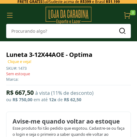
FRETE GRÁTIS
Sul/Sudeste acima de
R$399
e Brasil
R$1.199
0
Luneta 3-12X44AOE - Optima
Clique e veja!
SKU#: 1473
Sem estoque
Marca:
R$ 667,50
à vista (11% de desconto)
ou
R$ 750,00
em até
12x
de
R$ 62,50
Avise-me quando voltar ao estoque
Esse produto foi tão pedido que esgotou. Cadastre-se ou faça
o login e seja o primeiro a saber quando ele voltar ao