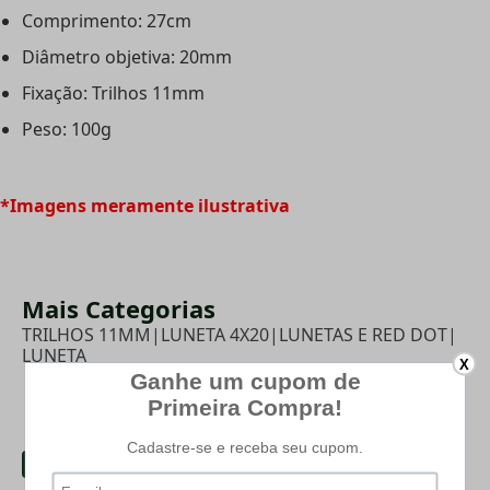
Comprimento: 27cm
Diâmetro objetiva: 20mm
Fixação: Trilhos 11mm
Peso: 100g
*Imagens meramente ilustrativa
Mais Categorias
TRILHOS 11MM
|
LUNETA 4X20
|
LUNETAS E RED DOT
|
LUNETA
X
PRODUTOS RELACIONADOS
-51%
-62%