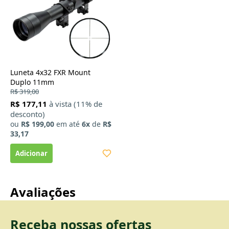
Luneta 4x32 FXR Mount
Duplo 11mm
R$ 319,00
R$ 177,11
à vista (11% de
desconto)
ou
R$ 199,00
em até
6x
de
R$
33,17
Avaliações
Receba nossas ofertas