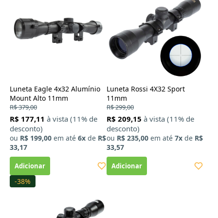
Luneta Eagle 4x32 Alumínio
Luneta Rossi 4X32 Sport
Mount Alto 11mm
11mm
R$ 379,00
R$ 299,00
R$ 177,11
à vista (11% de
R$ 209,15
à vista (11% de
desconto)
desconto)
ou
R$ 199,00
em até
6x
de
R$
ou
R$ 235,00
em até
7x
de
R$
33,17
33,57
-38%