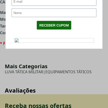
CARACTERÍSTICAS:
Marca:
Feline
Modelo:
XShell
Tamanho:
P
Cor:
Preta
* Foto meramente ilustrativa.
Mais Categorias
LUVA TÁTICA MILITAR
|
EQUIPAMENTOS TÁTICOS
Avaliações
Receba nossas ofertas