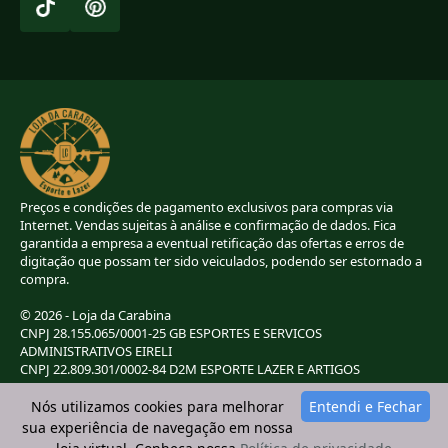
Preços e condições de pagamento exclusivos para compras via
Internet. Vendas sujeitas à análise e confirmação de dados. Fica
garantida a empresa a eventual retificação das ofertas e erros de
digitação que possam ter sido veiculados, podendo ser estornado a
compra.
© 2026 - Loja da Carabina
CNPJ 28.155.065/0001-25 GB ESPORTES E SERVICOS
ADMINISTRATIVOS EIRELI
CNPJ 22.809.301/0002-84 D2M ESPORTE LAZER E ARTIGOS
ESPORTIVOS EIRELI
CNPJ 38.283.264/0001-72 LC ESPORTES E LAZER LTDA
Nós utilizamos cookies para melhorar
Entendi e Fechar
CNPJ 42.084.009/0001-78 2G E B ESPORTE E LAZER LTDA
sua experiência de navegação em nossa