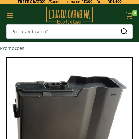
FRETE GRÁTIS
Sul/Sudeste acima de
R$399
e Brasil
R$1.199
0
Promoções