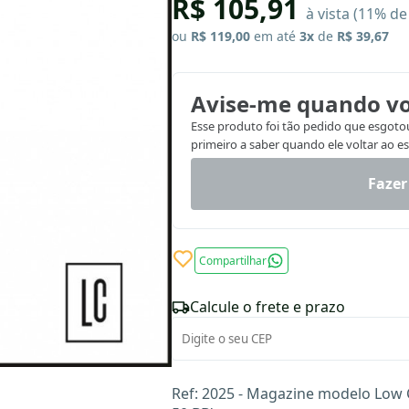
R$ 105,91
à vista (11% d
ou
R$ 119,00
em até
3x
de
R$ 39,67
Avise-me quando vo
Esse produto foi tão pedido que esgotou.
primeiro a saber quando ele voltar ao e
Fazer
Compartilhar
Calcule o frete e prazo
Ref: 2025 - Magazine modelo Low 