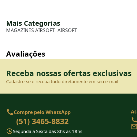
Mais Categorias
MAGAZINES AIRSOFT
|
AIRSOFT
Avaliações
Receba nossas ofertas exclusivas
Cadastre-se e receba tudo diretamente em seu e-mail
At
Compre pelo WhatsApp
(51) 3465-8832
Segunda a Sexta das 8hs às 18hs