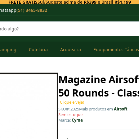
FRETE GRÁTIS
Sul/Sudeste acima de
R$399
e Brasil
R$1.199
hatsapp
(51) 3465-8832
Camping
Cutelaria
Arquearia
Equipamentos Táticos
Magazine Airsof
50 Rounds - Clas
Clique e veja!
SKU#: 2025
Mais produtos em
Airsoft
Sem estoque
Marca:
Cyma