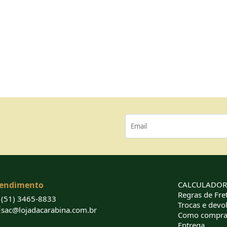
endimento
CALCULADORA
Regras de Fret
(51) 3465-8833
Trocas e devo
sac@lojadacarabina.com.br
Como compra
Entrega