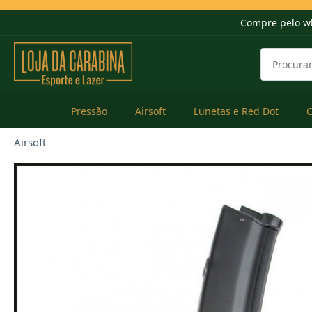
Compre pelo w
Pressão
Airsoft
Lunetas e Red Dot
Airsoft