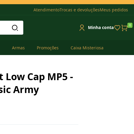
Atendimento
Trocas e devoluções
Meus pedidos
0
Minha conta
Armas
Promoções
Caixa Misteriosa
t Low Cap MP5 -
sic Army