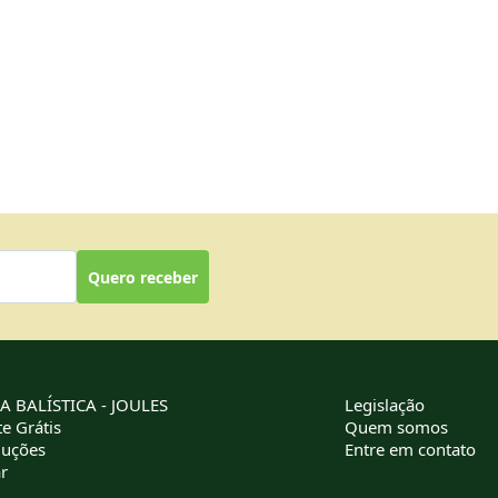
Quero receber
 BALÍSTICA - JOULES
Legislação
e Grátis
Quem somos
luções
Entre em contato
r