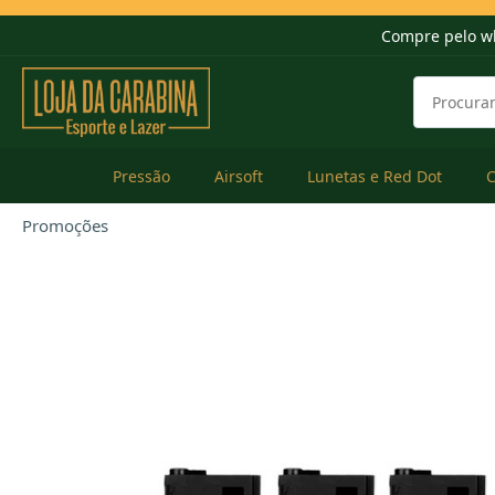
Compre pelo w
Pressão
Airsoft
Lunetas e Red Dot
Promoções