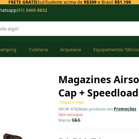
FRETE GRÁTIS
Sul/Sudeste acima de
R$399
e Brasil
R$1.199
hatsapp
(51) 3465-8832
Camping
Cutelaria
Arquearia
Equipamentos Táticos
Magazines Airs
Cap + Speedload
Clique e veja!
SKU#: 4742
Mais produtos em
Promoções
Sem estoque
Marca:
G&G