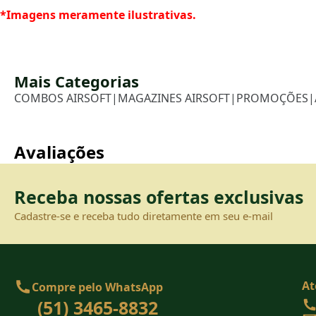
*Imagens meramente ilustrativas.
Mais Categorias
COMBOS AIRSOFT
|
MAGAZINES AIRSOFT
|
PROMOÇÕES
|
Avaliações
Receba nossas ofertas exclusivas
Cadastre-se e receba tudo diretamente em seu e-mail
At
Compre pelo WhatsApp
(51) 3465-8832