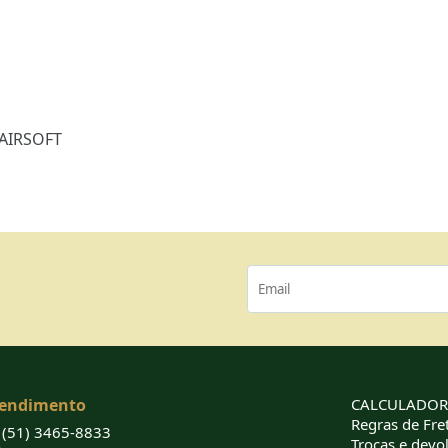
AIRSOFT
endimento
CALCULADORA
Regras de Fret
(51) 3465-8833
Trocas e devo