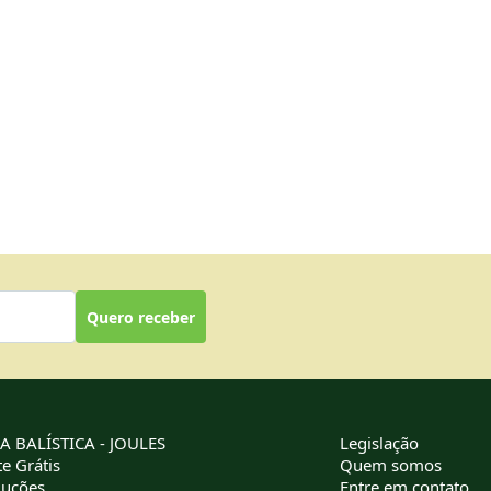
Quero receber
 BALÍSTICA - JOULES
Legislação
e Grátis
Quem somos
luções
Entre em contato