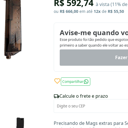
R$ 592,74
à vista (11% d
ou
R$ 666,00
em até
12x
de
R$ 55,50
Avise-me quando vo
Esse produto foi tão pedido que esgotou.
primeiro a saber quando ele voltar ao e
Fazer
Compartilhar
Calcule o frete e prazo
Precisando de Mags extras para Se