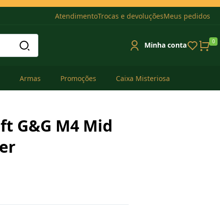
Atendimento
Trocas e devoluções
Meus pedidos
0
Minha conta
Armas
Promoções
Caixa Misteriosa
oft G&G M4 Mid
er