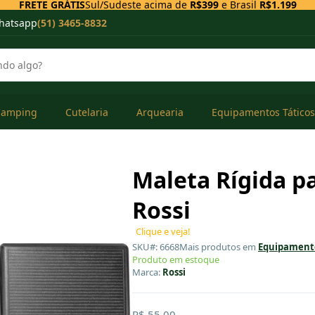
FRETE GRÁTIS
Sul/Sudeste acima de
R$399
e Brasil
R$1.199
hatsapp
(51) 3465-8832
Camping
Cutelaria
Arquearia
Equipamentos Táticos
Maleta Rígida pa
Rossi
Clique e veja!
SKU#: 6668
Mais produtos em
Equipamento
Produto em estoque
Marca:
Rossi
R$ 55,00