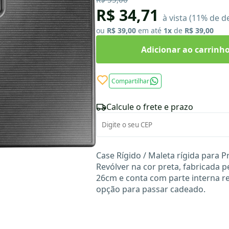
R$ 34,71
à vista (11% de d
ou
R$ 39,00
em até
1x
de
R$ 39,00
Adicionar ao carrinh
Compartilhar
Calcule o frete e prazo
Case Rígido / Maleta rígida para P
Revólver na cor preta, fabricada p
26cm e conta com parte interna r
opção para passar cadeado.