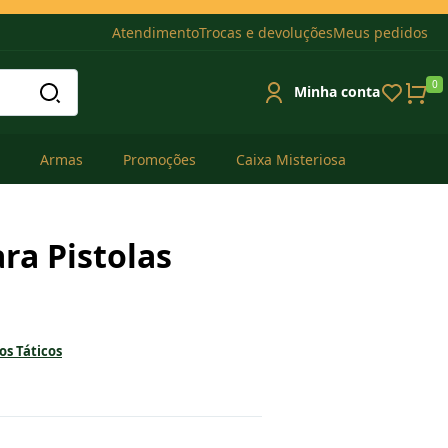
Atendimento
Trocas e devoluções
Meus pedidos
0
Minha conta
Armas
Promoções
Caixa Misteriosa
ra Pistolas
s Táticos