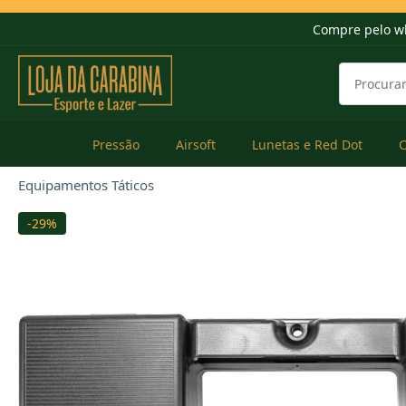
Compre pelo w
Pressão
Airsoft
Lunetas e Red Dot
Equipamentos Táticos
-29%