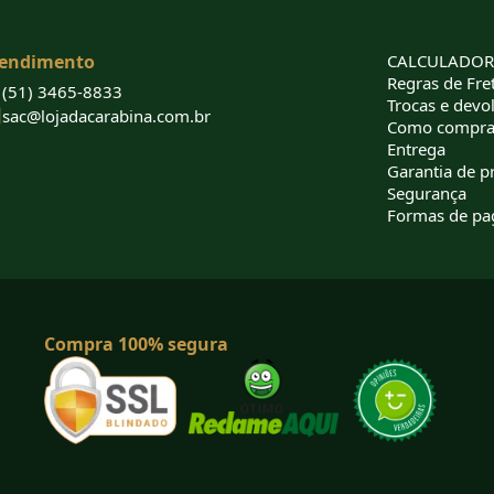
endimento
CALCULADORA
Regras de Fret
(51) 3465-8833
Trocas e devo
sac@lojadacarabina.com.br
Como compra
Entrega
Garantia de p
Segurança
Formas de p
Compra 100% segura