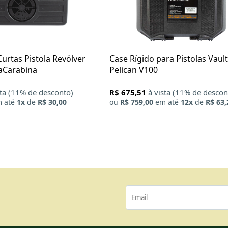
urtas Pistola Revólver
Case Rígido para Pistolas Vault
aCarabina
Pelican V100
sta (11% de desconto)
R$ 675,51
à vista (11% de descon
 até
1x
de
R$ 30,00
ou
R$ 759,00
em até
12x
de
R$ 63,