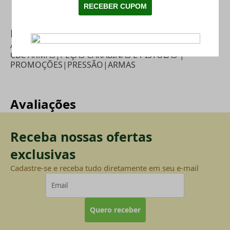
Mais Categorias
ACESSÓRIOS CARABINAS
|
LIMPA ESTOQUE
|
CBC ARMAS
|
PEÇAS CARABINAS E PISTOLAS-
|
PROMOÇÕES
|
PRESSÃO
|
ARMAS
Avaliações
Receba nossas ofertas
exclusivas
Cadastre-se e receba tudo diretamente em seu e-mail
Quero receber