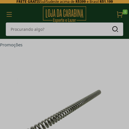
FRETE GRÁTIS
Sul/Sudeste acima de
R$399
e Brasil
R$1.199
0
Promoções