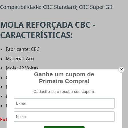
Compatibilidade: CBC Standard; CBC Super GII
MOLA REFORÇADA CBC -
CARACTERÍSTICAS:
Fabricante: CBC
Material: Aço
Mola: 42 Voltas
X
Comprimento: 30cm
Diâmetro Externo: 20mm
Diâmetro Interno: 12,3mm
Espessura do Elo: 3mm
Foto meramente ilustrativa