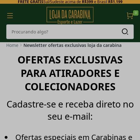
FRETE GRÁTIS
Sul/Sudeste acima de
R$399
e Brasil
R$1.199
0
Home
Newsletter ofertas exclusivas loja da carabina
OFERTAS EXCLUSIVAS
PARA ATIRADORES E
COLECIONADORES
Cadastre-se e receba direto no
seu e-mail:
Ofertas especiais em Carabinas e