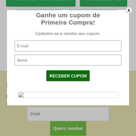
X
Carabina 5.5
Carabina 6.35
Carabina Gás Ram
Fuzil Airsoft
Pistola Airsoft
Receba nossas ofertas
exclusivas
Cadastre-se e receba tudo diretamente em seu e-mail
Quero receber