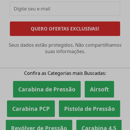
QUERO OFERTAS EXCLUSIVAS!
Seus dados estão protegidos. Não compartilhamos
suas informações.
Confira as Categorias mais Buscadas:
Carabina de Pressão
Airsoft
Carabina PCP
Pistola de Pressão
Revólver de Pressão
Carabina 4.5