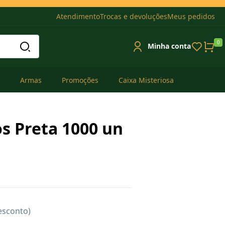
Atendimento
Trocas e devoluções
Meus pedidos
0
Minha conta
Armas
Promoções
Caixa Misteriosa
os Preta 1000 un
esconto)