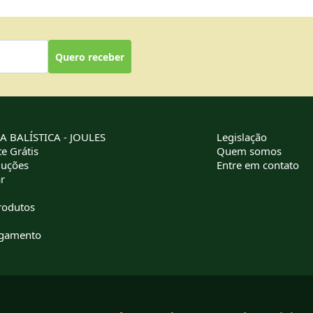
Quero receber
 BALÍSTICA - JOULES
Legislação
e Grátis
Quem somos
luções
Entre em contato
r
rodutos
agamento