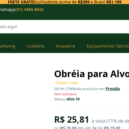
FRETE GRÁTIS
Sul/Sudeste acima de
R$399
e Brasil
R$1.199
hatsapp
(51) 3465-8832
Camping
Cutelaria
Arquearia
Equipamentos Táticos
Obréia para Alv
Clique e veja!
SKU#: 2796
Mais produtos em
Pressão
Sem estoque
Marca:
Alvo 10
R$ 25,81
à vista (11% de d
ou
R$ 29,00
em até
1x
de
R$ 29,00