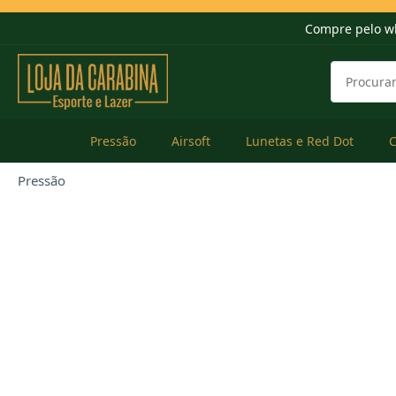
Compre pelo w
Pressão
Airsoft
Lunetas e Red Dot
Pressão