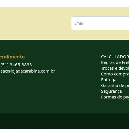
endimento
CALCULADORA
Regras de Fret
(51) 3465-8833
Trocas e devo
sac@lojadacarabina.com.br
Como compra
Entrega
Garantia de p
Segurança
Formas de p