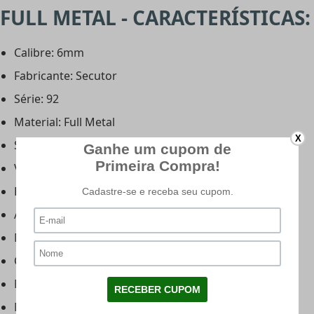
FULL METAL - CARACTERÍSTICAS:
Calibre: 6mm
Fabricante: Secutor
Série: 92
Material: Full Metal
X
Sistema de propulsão: Co2 e Green Gás
Velocidade: 300fps*
Energia: 1 Joule
Ação: Safe e semi automática
Magazine: Metal
Capacidade do magazine: 25bbs
Munição utilizada: Esferas de plástico 6mm
Munição recomendada: bbs 0,20g