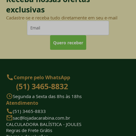
exclusivas
Cadastre-se e receba tudo diretamente em seu e-mail
Quero receber
Compre pelo WhatsApp
(51) 3465-8832
Segunda a Sexta das 8hs às 18hs
Atendimento
(51) 3465-8833
sac@lojadacarabina.com.br
CALCULADORA BALÍSTICA - JOULES
Regras de Frete Grátis