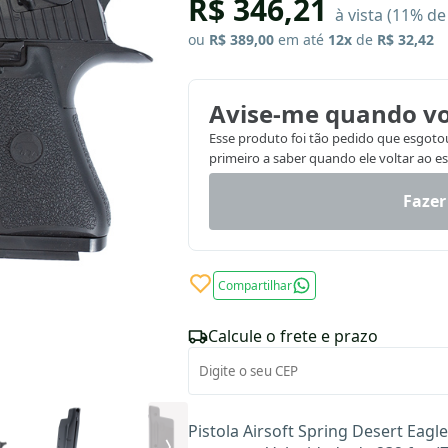
R$ 346,21
à vista (11% d
ou
R$ 389,00
em até
12x
de
R$ 32,42
Avise-me quando vo
Esse produto foi tão pedido que esgotou.
primeiro a saber quando ele voltar ao e
Fazer
Compartilhar
Calcule o frete e prazo
Pistola Airsoft Spring Desert Eag