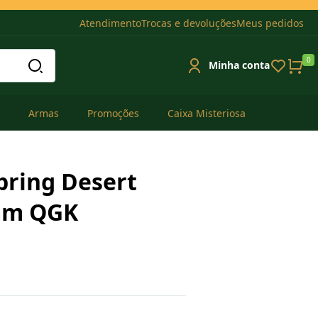
Atendimento
Trocas e devoluções
Meus pedidos
0
Minha conta
Armas
Promoções
Caixa Misteriosa
Spring Desert
mm QGK