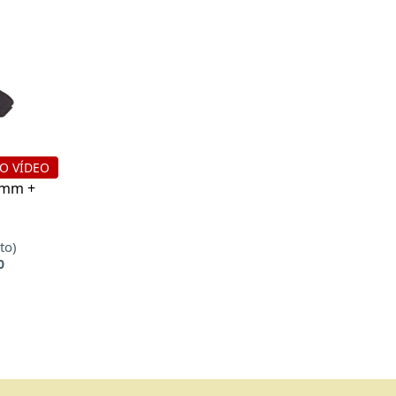
 O VÍDEO
 6mm +
to)
0