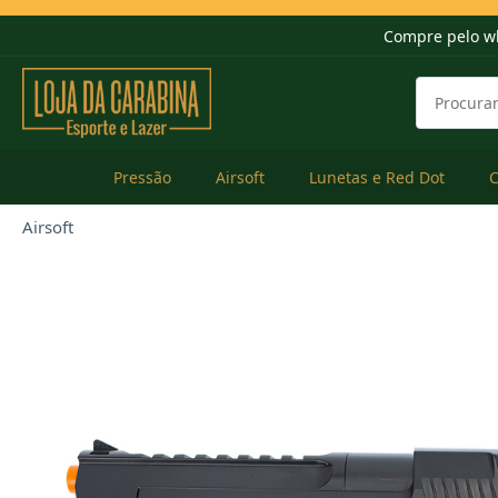
Compre pelo w
Pressão
Airsoft
Lunetas e Red Dot
Airsoft