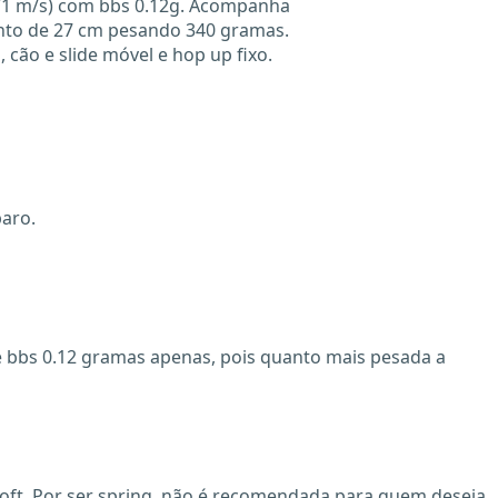
 (71 m/s) com bbs 0.12g. Acompanha
to de 27 cm pesando 340 gramas.
 cão e slide móvel e hop up fixo.
paro.
de bbs 0.12 gramas apenas, pois quanto mais pesada a
oft. Por ser spring, não é recomendada para quem deseja