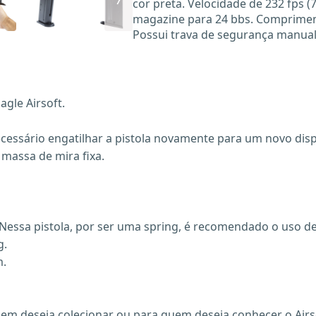
cor preta. Velocidade de 232 fps
magazine para 24 bbs. Comprimen
Possui trava de segurança manual,
gle Airsoft.
ecessário engatilhar a pistola novamente para um novo dis
 massa de mira fixa.
. Nessa pistola, por ser uma spring, é recomendado o uso 
g.
m.
em deseja colecionar ou para quem deseja conhecer o Airs