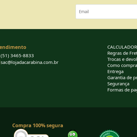
endimento
CALCULADORA
Regras de Fret
(51) 3465-8833
Trocas e devo
sac@lojadacarabina.com.br
Como compra
Entrega
Garantia de p
Segurança
Formas de p
Compra 100% segura