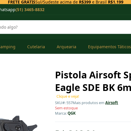
FRETE GRÁTIS
Sul/Sudeste acima de
R$399
e Brasil
R$1.199
hatsapp
(51) 3465-8832
Camping
Cutelaria
Arquearia
Equipamentos Táticos
Pistola Airsoft 
Eagle SDE BK 6
Clique e veja!
SKU#: 557
Mais produtos em
Airsoft
Sem estoque
Marca:
QGK