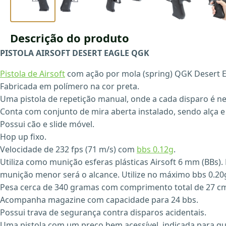
Descrição do produto
PISTOLA AIRSOFT DESERT EAGLE QGK
Pistola de Airsoft
com ação por mola (spring) QGK Desert Ea
Fabricada em polímero na cor preta.
Uma pistola de repetição manual, onde a cada disparo é n
Conta com conjunto de mira aberta instalado, sendo alça e
Possui cão e slide móvel.
Hop up fixo.
Velocidade de 232 fps (71 m/s) com
bbs 0.12g
.
Utiliza como munição esferas plásticas Airsoft 6 mm (BBs)
munição menor será o alcance. Utilize no máximo bbs 0.20
Pesa cerca de 340 gramas com comprimento total de 27 c
Acompanha magazine com capacidade para 24 bbs.
Possui trava de segurança contra disparos acidentais.
Uma pistola com um preço bem acessível, indicada para qu