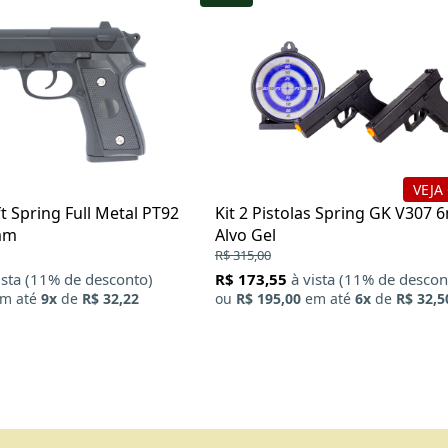
VEJA
ft Spring Full Metal PT92
Kit 2 Pistolas Spring GK V307
mm
Alvo Gel
R$ 315,00
ista (11% de desconto)
R$ 173,55
à vista (11% de descon
m até
9x
de
R$ 32,22
ou
R$ 195,00
em até
6x
de
R$ 32,5