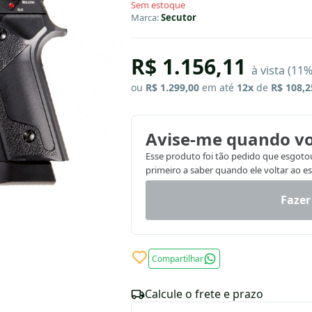
Sem estoque
Marca:
Secutor
R$ 1.156,11
à vista (11
ou
R$ 1.299,00
em até
12x
de
R$ 108,2
Avise-me quando vo
Esse produto foi tão pedido que esgotou.
primeiro a saber quando ele voltar ao e
Fazer
Compartilhar
Calcule o frete e prazo