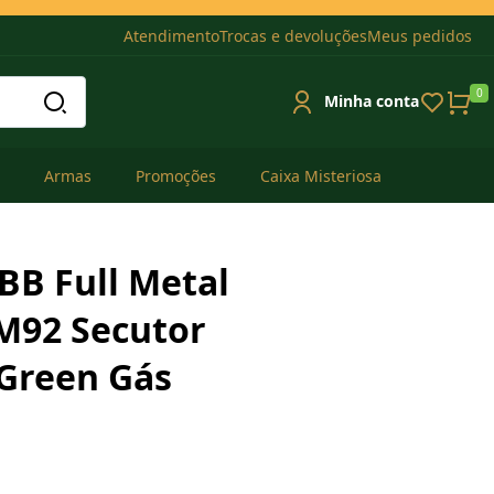
Atendimento
Trocas e devoluções
Meus pedidos
0
Minha conta
Armas
Promoções
Caixa Misteriosa
GBB Full Metal
M92 Secutor
Green Gás