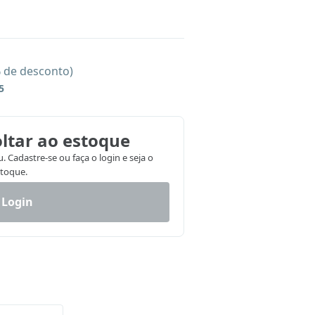
% de desconto)
5
ltar ao estoque
 Cadastre-se ou faça o login e seja o
stoque.
 Login