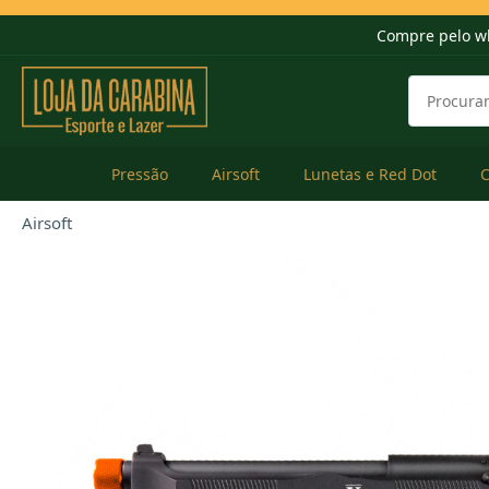
Compre pelo w
Pressão
Airsoft
Lunetas e Red Dot
Airsoft