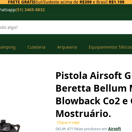
FRETE GRÁTIS
Sul/Sudeste acima de
R$399
e Brasil
R$1.199
hatsapp
(51) 3465-8832
Camping
Cutelaria
Arquearia
Equipamentos Táticos
Pistola Airsoft 
Beretta Bellum 
Blowback Co2 e 
Mostruário.
Clique e veja!
SKU#: 4711
Mais produtos em
Airsoft