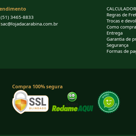
endimento
CALCULADORA
Regras de Fret
(51) 3465-8833
Trocas e devo
sac@lojadacarabina.com.br
Como compra
Entrega
Garantia de p
Segurança
Formas de p
Compra 100% segura