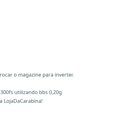
rocar o magazine para inverter.
300fs utilizando bbs 0,20g
a LojaDaCarabina!
X