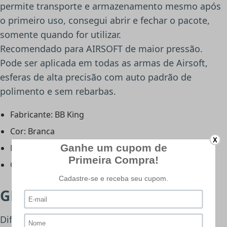
permite transporte e armazenamento mesmo após
o primeiro uso, consegui abrir e fechar o pacote,
somente quando for utilizar.
Recomendado para AIRSOFT de maior pressão.
Pode ser aplicada em todas as armas de Airsoft,
esferas de alta precisão com auto padrão de
polimento e sem rebarbas.
Fabricante: BB King
Cor: Branca
X
Peso unit: 0,20g
Conteúdo: 4000 BB's
GREEN GÁS TAIKOON 600ML
Diferente do Gás Propano, que além de ser uma