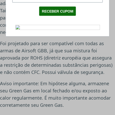
adaptação e ser prejudicial ao equipamento, o
Taikoon Green Gas possui uma fórmula especial,
para maximizar a performance e proteger os
componentes internos de seu equipamento, não
necessitando de bico adaptador.
Foi projetado para ser compatível com todas as
armas de Airsoft GBB, já que sua mistura foi
aprovada por ROHS (diretriz européia que assegura
a restrição de determinadas substâncias perigosas)
e não contém CFC. Possui válvula de segurança.
Aviso importante: Em hipótese alguma, armazene
seu Green Gas em local fechado e/ou exposto ao
calor regularmente. É muito importante acomodar
corretamente seu Green Gas.