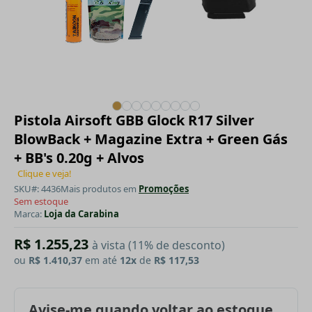
Pistola Airsoft GBB Glock R17 Silver
BlowBack + Magazine Extra + Green Gás
+ BB's 0.20g + Alvos
Clique e veja!
SKU#: 4436
Mais produtos em
Promoções
Sem estoque
Marca:
Loja da Carabina
R$ 1.255,23
à vista (11% de desconto)
ou
R$ 1.410,37
em até
12x
de
R$ 117,53
Avise-me quando voltar ao estoque