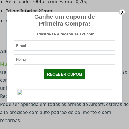
Velocidade: 330fps com esferas 0,20g
Trilho: Inferior 20mm
X
Alcance Efetivo: 40 metros
AIRSOFT BBS MUNIÇÃO 0.20 G
Munição Airsoft
com pacote com zip/lock, que permite
transporte e armazenamento mesmo após o primeiro uso,
consegui abrir e fechar o pacote, somente quando for
utilizar.
Recomendado para AIRSOFT de maior pressão.
Pode ser aplicada em todas as armas de Airsoft, esferas de
alta precisão com auto padrão de polimento e sem
rebarbas.