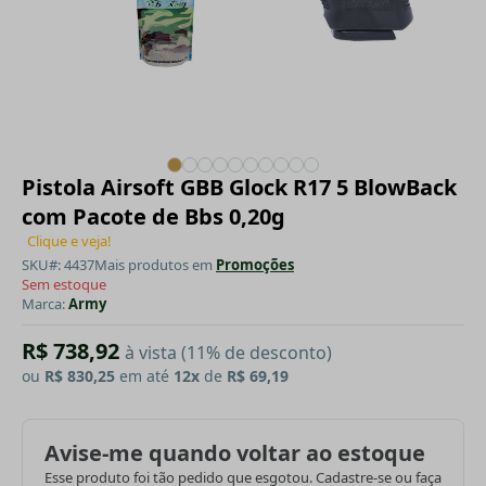
Pistola Airsoft GBB Glock R17 5 BlowBack
com Pacote de Bbs 0,20g
Clique e veja!
SKU#: 4437
Mais produtos em
Promoções
Sem estoque
Marca:
Army
R$ 738,92
à vista (11% de desconto)
ou
R$ 830,25
em até
12x
de
R$ 69,19
Avise-me quando voltar ao estoque
Esse produto foi tão pedido que esgotou. Cadastre-se ou faça