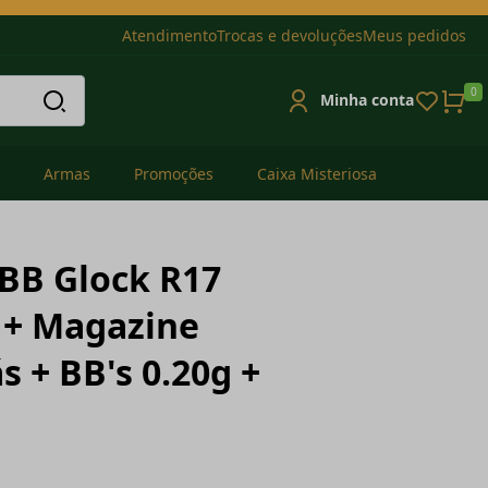
Atendimento
Trocas e devoluções
Meus pedidos
0
Minha conta
Armas
Promoções
Caixa Misteriosa
GBB Glock R17
 + Magazine
s + BB's 0.20g +