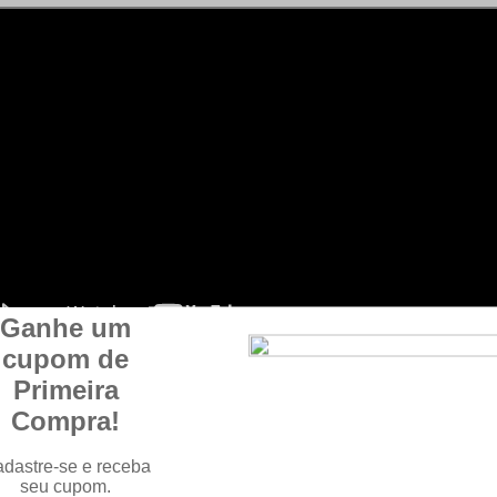
nstração da Pistola Glock R17 Olive Dark com siste