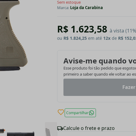
Sem estoque
Marca:
Loja da Carabina
R$ 1.623,58
à vista (11
ou
R$ 1.824,25
em até
12x
de
R$ 152,0
Avise-me quando vo
Esse produto foi tão pedido que esgotou.
primeiro a saber quando ele voltar ao e
Fazer
Compartilhar
Calcule o frete e prazo