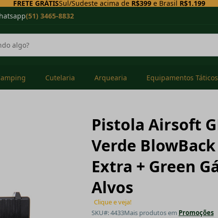
FRETE GRÁTIS
Sul/Sudeste acima de
R$399
e Brasil
R$1.199
hatsapp
(51) 3465-8832
Camping
Cutelaria
Arquearia
Equipamentos Táticos
Pistola Airsoft 
Verde BlowBack
Extra + Green Gá
Alvos
Clique e veja!
SKU#: 4433
Mais produtos em
Promoções