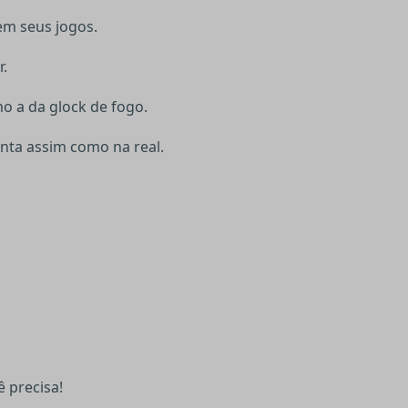
em seus jogos.
r.
o a da glock de fogo.
enta assim como na real.
ê precisa!