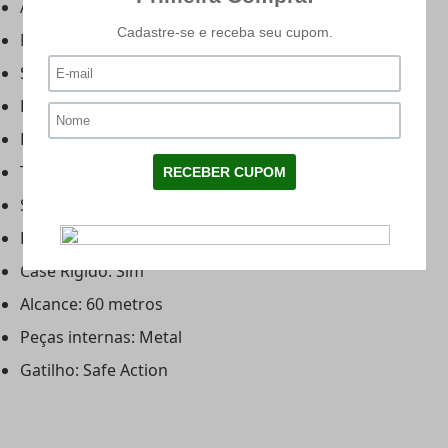
Alça de mira: fixa
Material: Polímero e metal
Slide: Metal
Ponteira laranja: polímero
Hop up: regulável
Trilho Ris: Sim, 22mm
Sistema de Propulsão: Green Gás
BlowBack: Sim
Case Rígido: Sim
Alcance: 60 metros
Peças internas: Metal
Gatilho: Safe Action